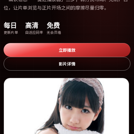
位，让片单浏览与正片开场之间的摩擦尽量归零。
每日
高清
免费
更新片单
自适应码率
无会员墙
立即播放
影片详情