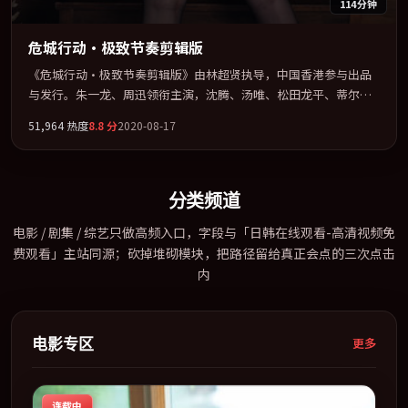
114分钟
危城行动·极致节奏剪辑版
《危城行动·极致节奏剪辑版》由林超贤执导，中国香港参与出品
与发行。朱一龙、周迅领衔主演，沈腾、汤唯、松田龙平、蒂尔达
·斯文顿联袂出演。多条时间线交织，真相在最后一刻才缓缓合
51,964
热度
8.8
分
2020-08-17
拢。全片以「喜剧」类型为骨架，在叙事、表演与视听上力求统
一。定于 2020-09-26 在内地院线及主流平台同步亮相，2020 年度
话题片中口碑稳健，适合喜欢强情节与人物弧光的观众完整观看。
分类频道
电影 / 剧集 / 综艺只做高频入口，字段与「日韩在线观看-高清视频免
费观看」主站同源；砍掉堆砌模块，把路径留给真正会点的三次点击
内
电影专区
更多
连载中