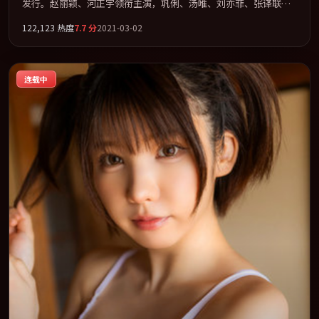
发行。赵丽颖、河正宇领衔主演，巩俐、汤唯、刘亦菲、张译联袂
出演。在信任崩塌与自我救赎之间反复拉扯。全片以「奇幻」类型
122,123
热度
7.7
分
2021-03-02
为骨架，在叙事、表演与视听上力求统一。定于 2021-08-03 在内地
院线及主流平台同步亮相，2021 年度话题片中口碑稳健，适合喜欢
强情节与人物弧光的观众完整观看。
连载中