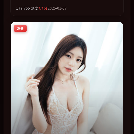
基里安·墨菲、黄渤、章子怡、周冬雨联袂出演。公路、追
177,755
热度
7.7
分
2025-01-07
车与心理战三线并进，张力持续堆叠。全片以「犯罪」类型
为骨架，在叙事、表演与视听上力求统一。定于 2025-09-
22 在内地院线及主流平台同步亮相，2025 年度话题片中口
高分
碑稳健，适合喜欢强情节与人物弧光的观众完整观看。