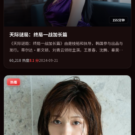
155分钟
天际谜局：终局一战加长篇
《天际谜局：终局一战加长篇》由是枝裕和执导，韩国参与出品与
发行。蒂尔达·斯文顿、刘青云领衔主演，王景春、沈腾、秦昊联
袂出演。在罪案类型框架下完成对时代焦虑的隐喻表达。全片以
60,218
热度
8.1
分
2024-09-21
「战争」类型为骨架，在叙事、表演与视听上力求统一。定于
2024-12-27 在内地院线及主流平台同步亮相，2024 年度话题片中口
碑稳健，适合喜欢强情节与人物弧光的观众完整观看。
热播