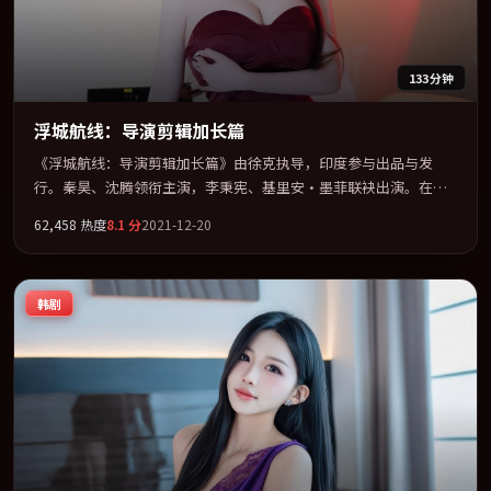
133分钟
浮城航线：导演剪辑加长篇
《浮城航线：导演剪辑加长篇》由徐克执导，印度参与出品与发
行。秦昊、沈腾领衔主演，李秉宪、基里安·墨菲联袂出演。在信
任崩塌与自我救赎之间反复拉扯。全片以「传记」类型为骨架，在
62,458
热度
8.1
分
2021-12-20
叙事、表演与视听上力求统一。定于 2021-04-06 在内地院线及主流
平台同步亮相，2021 年度话题片中口碑稳健，适合喜欢强情节与人
物弧光的观众完整观看。
韩剧