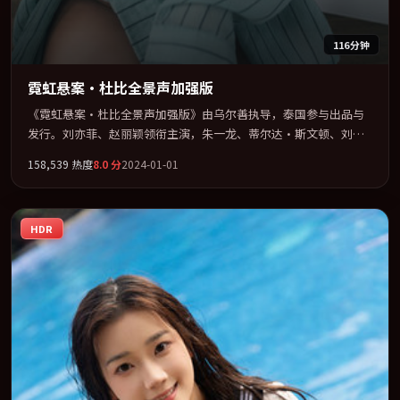
116分钟
霓虹悬案·杜比全景声加强版
《霓虹悬案·杜比全景声加强版》由乌尔善执导，泰国参与出品与
发行。刘亦菲、赵丽颖领衔主演，朱一龙、蒂尔达·斯文顿、刘青
云联袂出演。节奏凌厉，情绪在克制与爆发之间精准摆荡。全片以
158,539
热度
8.0
分
2024-01-01
「惊悚」类型为骨架，在叙事、表演与视听上力求统一。定于
2024-10-14 在内地院线及主流平台同步亮相，2024 年度话题片中口
碑稳健，适合喜欢强情节与人物弧光的观众完整观看。
HDR