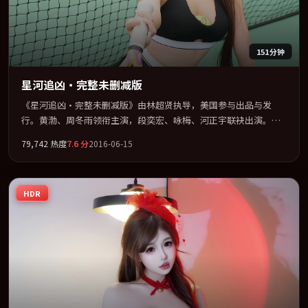
151分钟
星河追凶·完整未删减版
《星河追凶·完整未删减版》由林超贤执导，美国参与出品与发
行。黄渤、周冬雨领衔主演，段奕宏、咏梅、河正宇联袂出演。视
听语言实验感十足，却不失叙事上的共情力。全片以「战争」类型
79,742
热度
7.6
分
2016-06-15
为骨架，在叙事、表演与视听上力求统一。定于 2016-01-16 在内地
院线及主流平台同步亮相，2016 年度话题片中口碑稳健，适合喜欢
强情节与人物弧光的观众完整观看。
HDR