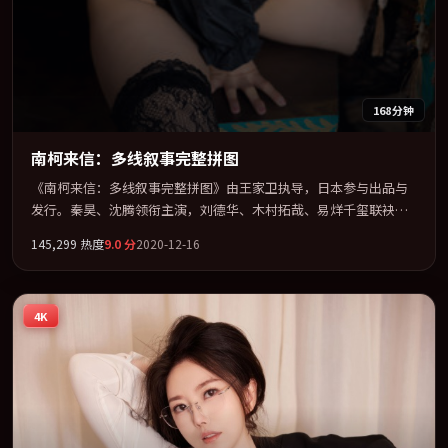
168分钟
南柯来信：多线叙事完整拼图
《南柯来信：多线叙事完整拼图》由王家卫执导，日本参与出品与
发行。秦昊、沈腾领衔主演，刘德华、木村拓哉、易烊千玺联袂出
演。把一场意外写成对命运与选择的漫长追问。全片以「战争」类
145,299
热度
9.0
分
2020-12-16
型为骨架，在叙事、表演与视听上力求统一。定于 2020-07-05 在内
地院线及主流平台同步亮相，2020 年度话题片中口碑稳健，适合喜
欢强情节与人物弧光的观众完整观看。
4K