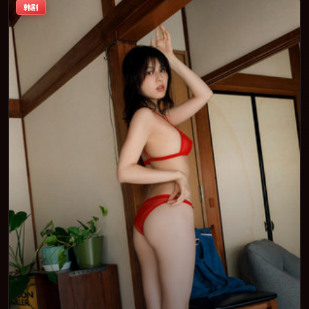
韩剧
整观看。