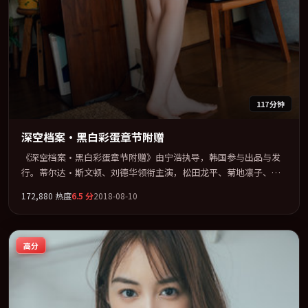
117分钟
深空档案·黑白彩蛋章节附赠
《深空档案·黑白彩蛋章节附赠》由宁浩执导，韩国参与出品与发
行。蒂尔达·斯文顿、刘德华领衔主演，松田龙平、菊地凛子、孙
艺珍联袂出演。群像并立，每个人物都背负不可告人的过去。全片
172,880
热度
6.5
分
2018-08-10
以「喜剧」类型为骨架，在叙事、表演与视听上力求统一。定于
2018-07-13 在内地院线及主流平台同步亮相，2018 年度话题片中口
碑稳健，适合喜欢强情节与人物弧光的观众完整观看。
高分