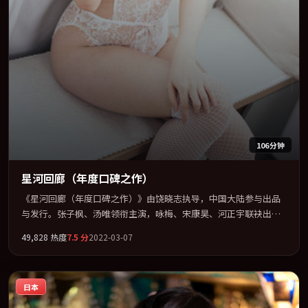
106分钟
星河回廊（年度口碑之作）
《星河回廊（年度口碑之作）》由饶晓志执导，中国大陆参与出品
与发行。张子枫、汤唯领衔主演，咏梅、宋康昊、河正宇联袂出
演。视听语言实验感十足，却不失叙事上的共情力。全片以「悬
49,828
热度
7.5
分
2022-03-07
疑」类型为骨架，在叙事、表演与视听上力求统一。定于 2022-05-
27 在内地院线及主流平台同步亮相，2022 年度话题片中口碑稳健，
适合喜欢强情节与人物弧光的观众完整观看。
日本