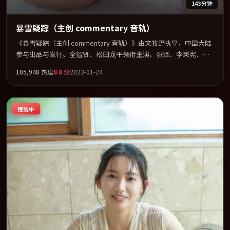
143分钟
暴雪疑踪（主创 commentary 音轨）
《暴雪疑踪（主创 commentary 音轨）》由文牧野执导，中国大陆
参与出品与发行。全智贤、松田龙平领衔主演，张译、李秉宪、王
凯联袂出演。多条时间线交织，真相在最后一刻才缓缓合拢。全片
105,948
热度
8.8
分
2023-01-24
以「喜剧」类型为骨架，在叙事、表演与视听上力求统一。定于
2023-07-15 在内地院线及主流平台同步亮相，2023 年度话题片中口
碑稳健，适合喜欢强情节与人物弧光的观众完整观看。
连载中