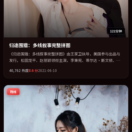
122分钟
归途围猎：多线叙事完整拼图
《归途围猎：多线叙事完整拼图》由王家卫执导，美国参与出品与
发行。松田龙平、赵丽颖领衔主演，李秉宪、蒂尔达·斯文顿、木
村拓哉联袂出演。公路、追车与心理战三线并进，张力持续堆叠。
40,762
热度
8.6
分
2021-06-10
全片以「惊悚」类型为骨架，在叙事、表演与视听上力求统一。定
于 2021-01-03 在内地院线及主流平台同步亮相，2021 年度话题片
中口碑稳健，适合喜欢强情节与人物弧光的观众完整观看。
院线