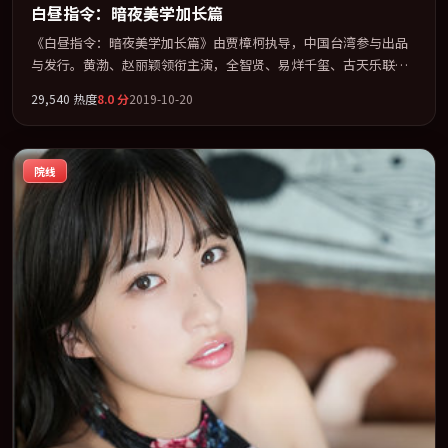
白昼指令：暗夜美学加长篇
《白昼指令：暗夜美学加长篇》由贾樟柯执导，中国台湾参与出品
与发行。黄渤、赵丽颖领衔主演，全智贤、易烊千玺、古天乐联袂
出演。把一场意外写成对命运与选择的漫长追问。全片以「爱情」
29,540
热度
8.0
分
2019-10-20
类型为骨架，在叙事、表演与视听上力求统一。定于 2019-09-21 在
内地院线及主流平台同步亮相，2019 年度话题片中口碑稳健，适合
喜欢强情节与人物弧光的观众完整观看。
院线