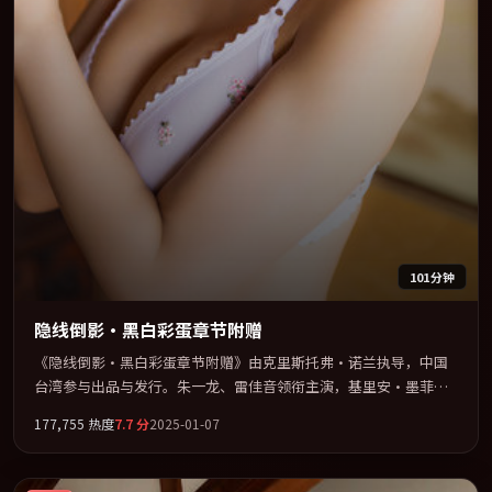
101分钟
隐线倒影·黑白彩蛋章节附赠
《隐线倒影·黑白彩蛋章节附赠》由克里斯托弗·诺兰执导，中国
台湾参与出品与发行。朱一龙、雷佳音领衔主演，基里安·墨菲、
黄渤、章子怡、周冬雨联袂出演。公路、追车与心理战三线并进，
177,755
热度
7.7
分
2025-01-07
张力持续堆叠。全片以「犯罪」类型为骨架，在叙事、表演与视听
上力求统一。定于 2025-09-22 在内地院线及主流平台同步亮相，
2025 年度话题片中口碑稳健，适合喜欢强情节与人物弧光的观众完