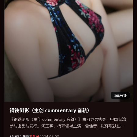
108分钟
钢铁倒影（主创 commentary 音轨）
《钢铁倒影（主创 commentary 音轨）》由刁亦男执导，中国台湾
参与出品与发行。河正宇、杨幂领衔主演，雷佳音、张译联袂出
演。视听语言实验感十足，却不失叙事上的共情力。全片以「悬
36,654
热度
8.5
分
2024-07-03