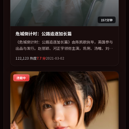
157分钟
危城倒计时：公路追逐加长篇
《危城倒计时：公路追逐加长篇》由陈凯歌执导，英国参与
出品与发行。赵丽颖、河正宇领衔主演，巩俐、汤唯、刘亦
菲、张译联袂出演。在信任崩塌与自我救赎之间反复拉扯。
122,123
热度
7.7
分
2021-03-02
全片以「奇幻」类型为骨架，在叙事、表演与视听上力求统
一。定于 2021-08-03 在内地院线及主流平台同步亮相，
2021 年度话题片中口碑稳健，适合喜欢强情节与人物弧光
连载中
的观众完整观看。