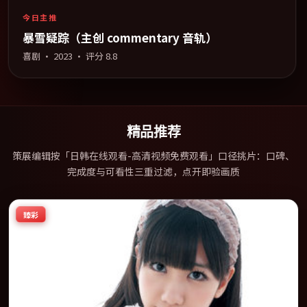
今日主推
暴雪疑踪（主创 commentary 音轨）
喜剧
·
2023
· 评分
8.8
精品推荐
策展编辑按「日韩在线观看-高清视频免费观看」口径挑片：口碑、
完成度与可看性三重过滤，点开即验画质
臻彩