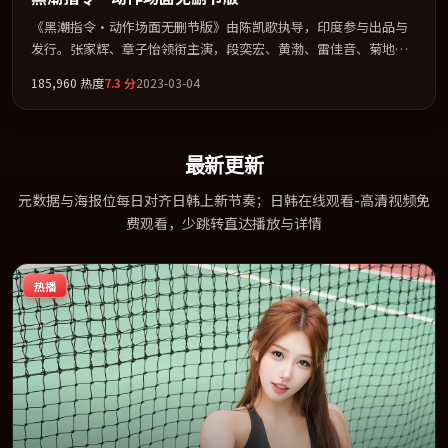
《黑潮指令·动作场面无删节版》由陈凯歌执导，印度参与出品与
发行。张家辉、章子怡领衔主演，段奕宏、黄渤、雷佳音、菊地凛
子联袂出演。用悬疑外壳包裹对家庭与归属的柔软书写。全片以
185,960
热度
7.3
分
2023-03-04
「传记」类型为骨架，在叙事、表演与视听上力求统一。定于
2023-08-13 在内地院线及主流平台同步亮相，2023 年度话题片中口
碑稳健，适合喜欢强情节与人物弧光的观众完整观看。
最新更新
元数据与海报位每日对齐日韩上新节奏；日韩在线观看-高清视频免
费观看，少跳转直达播放与详情
热播